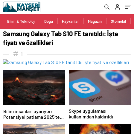
Bilim & Teknoloji
Doğa
Hayvanlar
Magazin
Otomobil
Samsung Galaxy Tab S10 FE tanıtıldı: İşte
fiyatı ve özellikleri
1
Skype uygulaması
Bilim insanları uyarıyor:
kullanımdan kaldırıldı
Potansiyel patlama 2025’te
bekleniyor!