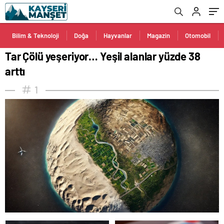
Bilim & Teknoloji
Doğa
Hayvanlar
Magazin
Otomobil
Tar Çölü yeşeriyor… Yeşil alanlar yüzde 38
arttı
1