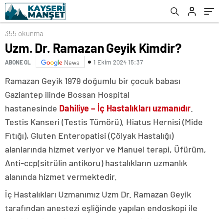
355 okunma
Uzm. Dr. Ramazan Geyik Kimdir?
1 Ekim 2024 15:37
ABONE OL
News
Ramazan Geyik 1979 doğumlu bir çocuk babası
Gaziantep ilinde Bossan Hospital
hastanesinde
Dahiliye – İç Hastalıkları uzmanıdır
.
Testis Kanseri (Testis Tümörü), Hiatus Hernisi (Mide
Fıtığı), Gluten Enteropatisi (Çölyak Hastalığı)
alanlarında hizmet veriyor ve Manuel terapi, Üfürüm,
Anti-ccp(sitrülin antikoru) hastalıkların uzmanlık
alanında hizmet vermektedir.
İç Hastalıkları Uzmanımız Uzm Dr. Ramazan Geyik
tarafından anestezi eşliğinde yapılan endoskopi ile