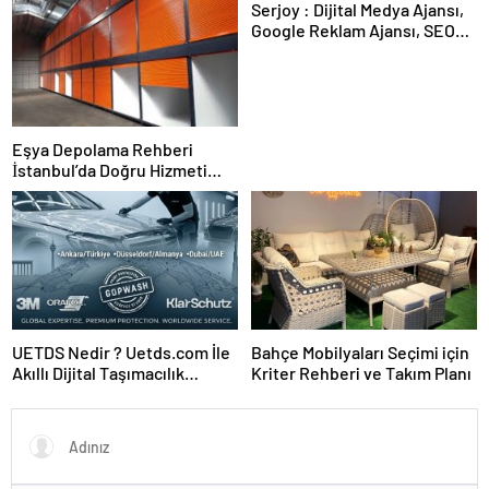
Serjoy : Dijital Medya Ajansı,
Google Reklam Ajansı, SEO
Ajansı ve Web Tasarım Ajansı
Eşya Depolama Rehberi
İstanbul’da Doğru Hizmeti
Seçmenizi Sağlar
UETDS Nedir ? Uetds.com İle
Bahçe Mobilyaları Seçimi için
Akıllı Dijital Taşımacılık
Kriter Rehberi ve Takım Planı
Yazılımı