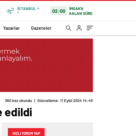
İMSAK'A
İSTANBUL
02:00
KALAN SÜRE
°
Yazarlar
Gazeteler
360 kez okundu
|
Güncelleme: 11 Eylül 2024 14:45
 edildi
HIZLI YORUM YAP