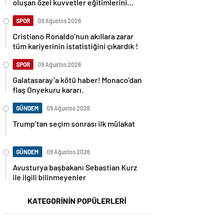
oluşan özel kuvvetler eğitimlerini
başlattı.
SPOR
09 Ağustos 2026
Cristiano Ronaldo’nun akıllara zarar
tüm kariyerinin istatistiğini çıkardık !
SPOR
09 Ağustos 2026
Galatasaray’a kötü haber! Monaco’dan
flaş Onyekuru kararı.
GÜNDEM
09 Ağustos 2026
Trump’tan seçim sonrası ilk mülakat
GÜNDEM
09 Ağustos 2026
Avusturya başbakanı Sebastian Kurz
ile ilgili bilinmeyenler
KATEGORİNİN POPÜLERLERİ