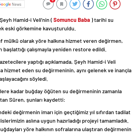
0
News
 Şeyh Hamid-i Veli’nin (
Somuncu Baba
) tarihi su
rek eski görkemine kavuşturuldu.
akıf mülkü olarak yöre halkına hizmet veren değirmen,
başlattığı çalışmayla yeniden restore edildi.
zetecilere yaptığı açıklamada, Şeyh Hamid-i Veli
ığa hizmet eden su değirmeninin, aynı gelenek ve inançla
şlayacağını söyledi.
0’lere kadar buğday öğüten su değirmeninin zamanla
atan Süren, şunları kaydetti:
eki değirmenin imarı için geçtiğimiz yıl sıfırdan tadilat
slerimizin aslına uygun hazırladığı projeyi tamamladık.
buğdayları yöre halkının sofralarına ulaştıran değirmenin