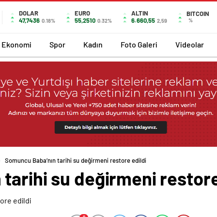
DOLAR
EURO
ALTIN
BITCOIN
47,7436
55,2510
6.660,55
%
0.18%
0.32%
2,59
Ekonomi
Spor
Kadın
Foto Galeri
Videolar
Somuncu Baba’nın tarihi su değirmeni restore edildi
arihi su değirmeni restore