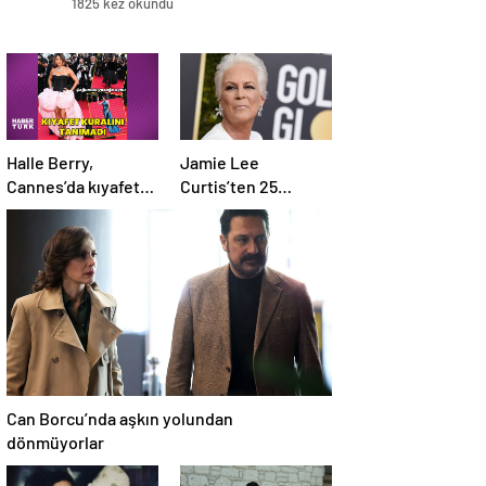
1825 kez okundu
Halle Berry,
Jamie Lee
Cannes’da kıyafet
Curtis’ten 25
kuralına uymadı
yaşında estetik
itirafı: Hâlâ
pişmanım
Can Borcu’nda aşkın yolundan
dönmüyorlar