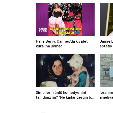
Halle Berry, Cannes’da kıyafet
Jamie L
kuralına uymadı
estetik
Şimdilerin ünlü komedyenini
İbrahim
tanıdınız mı? “Ne kadar gergin bir
ameliya
bebekmişim” diyerek paylaştı!
Şefkatl
sağlık 