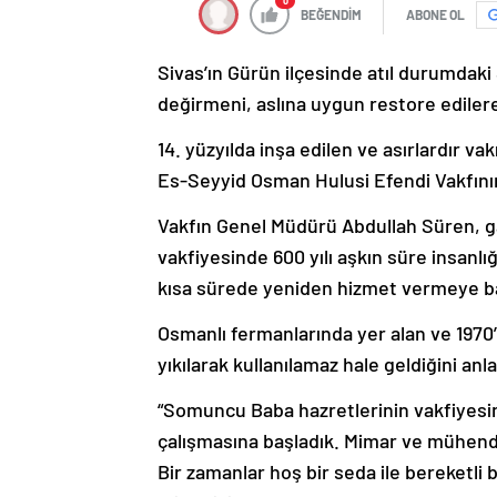
0
BEĞENDİM
ABONE OL
Sivas’ın Gürün ilçesinde atıl durumdaki
değirmeni, aslına uygun restore edile
14. yüzyılda inşa edilen ve asırlardır v
Es-Seyyid Osman Hulusi Efendi Vakfının 
Vakfın Genel Müdürü Abdullah Süren, ga
vakfiyesinde 600 yılı aşkın süre insanl
kısa sürede yeniden hizmet vermeye ba
Osmanlı fermanlarında yer alan ve 197
yıkılarak kullanılamaz hale geldiğini anl
“Somuncu Baba hazretlerinin vakfiyesind
çalışmasına başladık. Mimar ve mühendi
Bir zamanlar hoş bir seda ile bereketli 