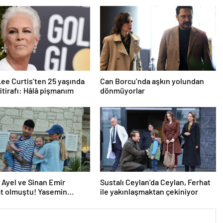
ee Curtis’ten 25 yaşında
Can Borcu’nda aşkın yolundan
 itirafı: Hâlâ pişmanım
dönmüyorlar
 Ayel ve Sinan Emir
Sustalı Ceylan’da Ceylan, Ferhat
t olmuştu! Yasemin
ile yakınlaşmaktan çekiniyor
i minik Tatlısesler’in son
durumunu açıkladı!