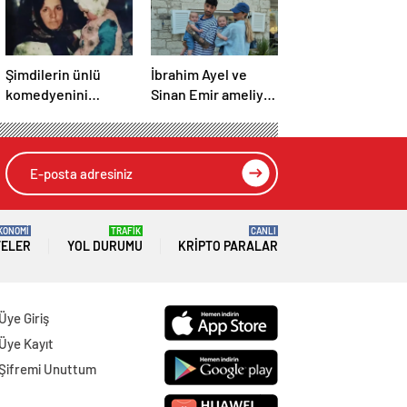
Şimdilerin ünlü
İbrahim Ayel ve
komedyenini
Sinan Emir ameliyat
tanıdınız mı? “Ne
olmuştu! Yasemin
kadar gergin bir
Şefkatli minik
bebekmişim”
Tatlısesler’in son
diyerek paylaştı!
sağlık durumunu
açıkladı!
KONOMİ
TRAFİK
CANLI
TELER
YOL DURUMU
KRIPTO PARALAR
Üye Giriş
Üye Kayıt
Şifremi Unuttum