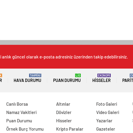
 anlık güncel olarak e-posta adresiniz üzerinden takip edebilirsiniz.
K
TAHMİNİ
LİG
EKONOMİ
E
R
HAVA DURUMU
PUAN DURUMU
HISSELER
PARI
Canlı Borsa
Altınlar
Foto Galeri
Namaz Vakitleri
Dövizler
Video Galeri
Puan Durumu
Hisseler
Yazarlar
Örnek Burç Yorumu
Kripto Paralar
Gazeteler