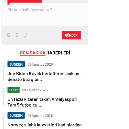
GÖNDER
SON DAKİKA
HABERLERİ
GÜNDEM
09 Ağustos 2026
Joe Biden 6 aylık hedeflerini açıkladı.
Senato buz gibi…
SPOR
09 Ağustos 2026
En fazla kızaran takım Antalyaspor!
Tam 5 futbolcu….
GÜNDEM
09 Ağustos 2026
Norweç silahlı kuvvetleri kadınlardan