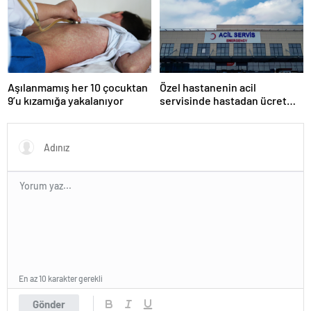
Aşılanmamış her 10 çocuktan
Özel hastanenin acil
9’u kızamığa yakalanıyor
servisinde hastadan ücret
alınması mahkemeden döndü
En az 10 karakter gerekli
Gönder