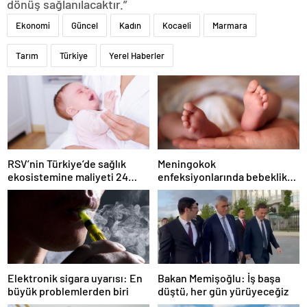
dönüş sağlanılacaktır.”
Ekonomi
Güncel
Kadın
Kocaeli
Marmara
Tarım
Türkiye
Yerel Haberler
RSV’nin Türkiye’de sağlık
Meningokok
ekosistemine maliyeti 24
enfeksiyonlarında bebeklik
milyar lirayı aşıyor
ve ergenlik için hassas
dönem uyarısı!
Elektronik sigara uyarısı: En
Bakan Memişoğlu: İş başa
büyük problemlerden biri
düştü, her gün yürüyeceğiz