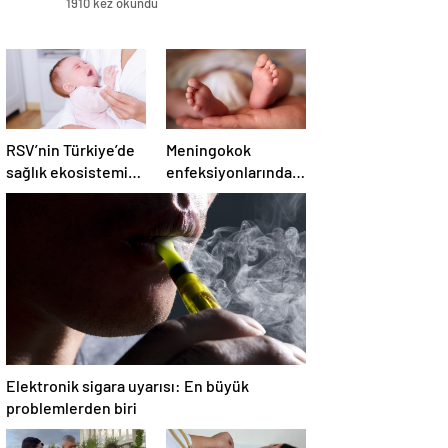
1910 kez okundu
RSV’nin Türkiye’de
Meningokok
sağlık ekosistemine
enfeksiyonlarında
maliyeti 24 milyar
bebeklik ve
lirayı aşıyor
ergenlik için hassas
dönem uyarısı!
Elektronik sigara uyarısı: En büyük
problemlerden biri