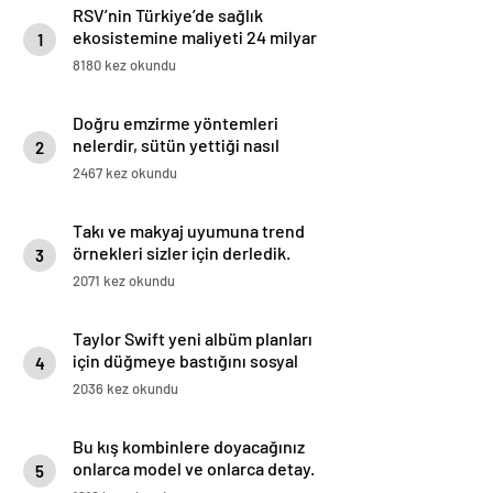
RSV’nin Türkiye’de sağlık
ekosistemine maliyeti 24 milyar
1
lirayı aşıyor
8180 kez okundu
Doğru emzirme yöntemleri
nelerdir, sütün yettiği nasıl
2
anlaşılır?
2467 kez okundu
Takı ve makyaj uyumuna trend
örnekleri sizler için derledik.
3
2071 kez okundu
Taylor Swift yeni albüm planları
için düğmeye bastığını sosyal
4
medyadan duyurdu!
2036 kez okundu
Bu kış kombinlere doyacağınız
onlarca model ve onlarca detay.
5