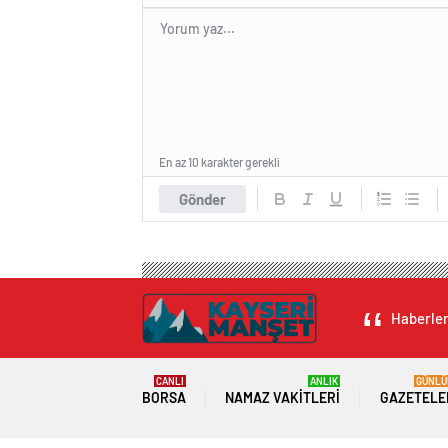
En az 10 karakter gerekli
Gönder
Haberleri
CANLI
ANLIK
GÜNLÜ
BORSA
NAMAZ VAKITLERI
GAZETELE