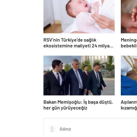
RSV’nin Türkiye’de sağlık
Mening
ekosistemine maliyeti 24 milyar
bebekli
lirayı aşıyor
dönem u
Bakan Memişoğlu: İş başa düştü,
Aşılanm
her gün yürüyeceğiz
kızamığ