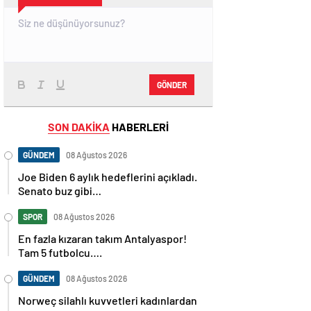
GÖNDER
SON DAKİKA
HABERLERİ
GÜNDEM
08 Ağustos 2026
Joe Biden 6 aylık hedeflerini açıkladı.
Senato buz gibi…
SPOR
08 Ağustos 2026
En fazla kızaran takım Antalyaspor!
Tam 5 futbolcu….
GÜNDEM
08 Ağustos 2026
Norweç silahlı kuvvetleri kadınlardan