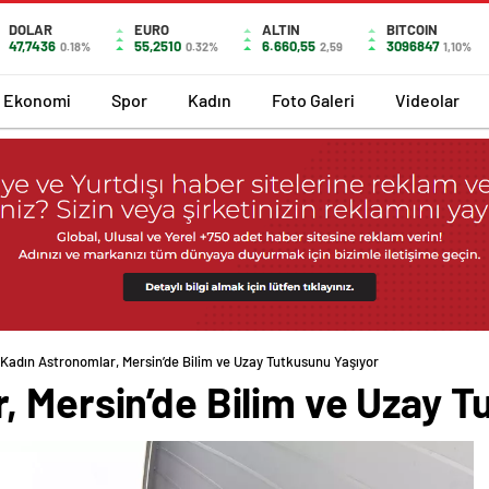
DOLAR
EURO
ALTIN
BITCOIN
47,7436
55,2510
6.660,55
3096847
0.18%
0.32%
2,59
1,10%
Ekonomi
Spor
Kadın
Foto Galeri
Videolar
Kadın Astronomlar, Mersin’de Bilim ve Uzay Tutkusunu Yaşıyor
, Mersin’de Bilim ve Uzay T