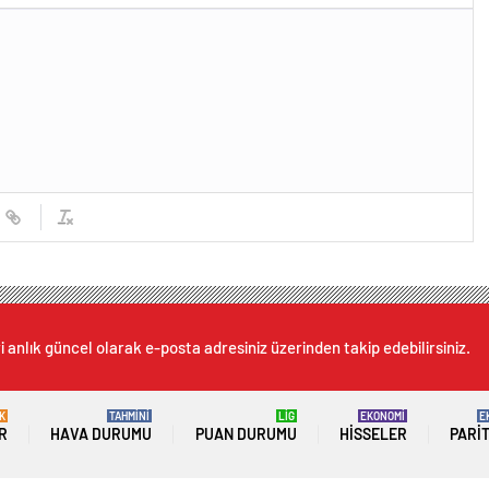
 anlık güncel olarak e-posta adresiniz üzerinden takip edebilirsiniz.
K
TAHMİNİ
LİG
EKONOMİ
E
R
HAVA DURUMU
PUAN DURUMU
HISSELER
PARI