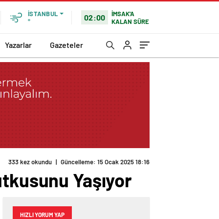
İMSAK'A
İSTANBUL
02:00
KALAN SÜRE
°
Yazarlar
Gazeteler
333 kez okundu
|
Güncelleme: 15 Ocak 2025 18:16
utkusunu Yaşıyor
HIZLI YORUM YAP