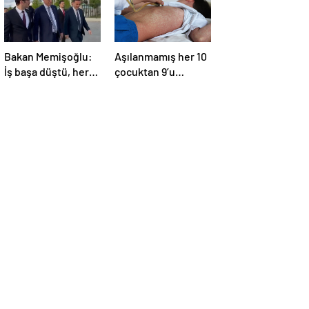
Bakan Memişoğlu:
Aşılanmamış her 10
İş başa düştü, her
çocuktan 9’u
gün yürüyeceğiz
kızamığa
yakalanıyor