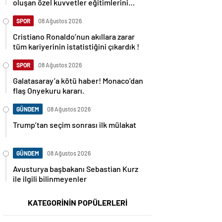
oluşan özel kuvvetler eğitimlerini
başlattı.
SPOR
08 Ağustos 2026
Cristiano Ronaldo’nun akıllara zarar
tüm kariyerinin istatistiğini çıkardık !
SPOR
08 Ağustos 2026
Galatasaray’a kötü haber! Monaco’dan
flaş Onyekuru kararı.
GÜNDEM
08 Ağustos 2026
Trump’tan seçim sonrası ilk mülakat
GÜNDEM
08 Ağustos 2026
Avusturya başbakanı Sebastian Kurz
ile ilgili bilinmeyenler
KATEGORİNİN POPÜLERLERİ