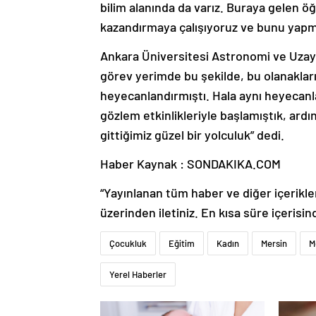
bilim alanında da varız. Buraya gelen öğre
kazandırmaya çalışıyoruz ve bunu yapm
Ankara Üniversitesi Astronomi ve Uzay
görev yerimde bu şekilde, bu olanaklar
heyecanlandırmıştı. Hala aynı heyecanl
gözlem etkinlikleriyle başlamıştık, ardı
gittiğimiz güzel bir yolculuk” dedi.
Haber Kaynak : SONDAKIKA.COM
“Yayınlanan tüm haber ve diğer içerikler i
üzerinden iletiniz. En kısa süre içerisin
Çocukluk
Eğitim
Kadın
Mersin
M
Yerel Haberler