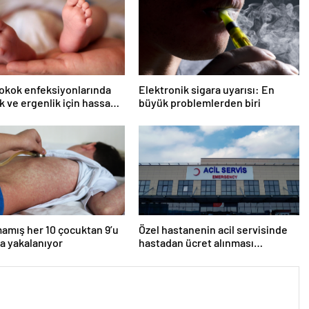
okok enfeksiyonlarında
Elektronik sigara uyarısı: En
k ve ergenlik için hassas
büyük problemlerden biri
yarısı!
amış her 10 çocuktan 9’u
Özel hastanenin acil servisinde
a yakalanıyor
hastadan ücret alınması
mahkemeden döndü