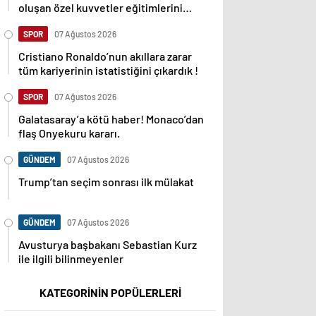
oluşan özel kuvvetler eğitimlerini
başlattı.
SPOR
07 Ağustos 2026
Cristiano Ronaldo’nun akıllara zarar
tüm kariyerinin istatistiğini çıkardık !
SPOR
07 Ağustos 2026
Galatasaray’a kötü haber! Monaco’dan
flaş Onyekuru kararı.
GÜNDEM
07 Ağustos 2026
Trump’tan seçim sonrası ilk mülakat
GÜNDEM
07 Ağustos 2026
Avusturya başbakanı Sebastian Kurz
ile ilgili bilinmeyenler
KATEGORİNİN POPÜLERLERİ