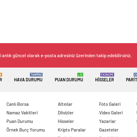
 anlık güncel olarak e-posta adresiniz üzerinden takip edebilirsiniz.
K
TAHMİNİ
LİG
EKONOMİ
E
R
HAVA DURUMU
PUAN DURUMU
HISSELER
PARI
Canlı Borsa
Altınlar
Foto Galeri
Namaz Vakitleri
Dövizler
Video Galeri
Puan Durumu
Hisseler
Yazarlar
Örnek Burç Yorumu
Kripto Paralar
Gazeteler