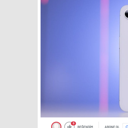
0
BEĞENDİM
ABONE OL