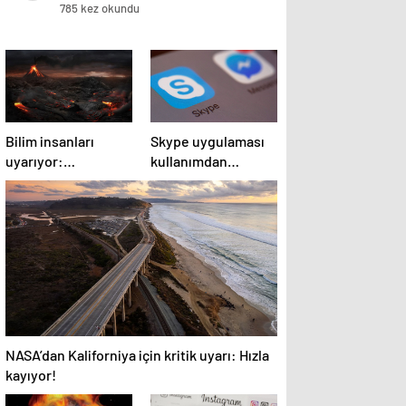
785 kez okundu
Bilim insanları
Skype uygulaması
uyarıyor:
kullanımdan
Potansiyel patlama
kaldırıldı
2025’te bekleniyor!
NASA’dan Kaliforniya için kritik uyarı: Hızla
kayıyor!