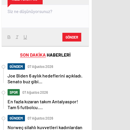
GÖNDER
SON DAKİKA
HABERLERİ
GÜNDEM
07 Ağustos 2026
Joe Biden 6 aylık hedeflerini açıkladı.
Senato buz gibi…
SPOR
07 Ağustos 2026
En fazla kızaran takım Antalyaspor!
Tam 5 futbolcu….
GÜNDEM
07 Ağustos 2026
Norweç silahlı kuvvetleri kadınlardan