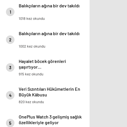
Balıkçıların ağına bir dev takıldı
1
1018 kez okundu
Balıkçıların ağına bir dev takıldı
2
1002 kez okundu
Hayalet böcek görenleri
şaşırtıyor…
3
915 kez okundu
Veri Sızıntıları Hükümetlerin En
Büyük Kâbusu
4
820 kez okundu
OnePlus Watch 3 gelişmiş sağlık
özellikleriyle geliyor
5