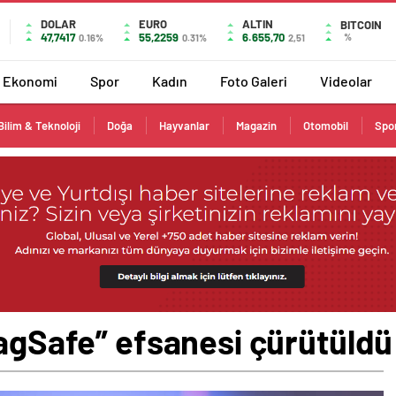
DOLAR
EURO
ALTIN
BITCOIN
47,7417
55,2259
6.655,70
%
0.16%
0.31%
2,51
Ekonomi
Spor
Kadın
Foto Galeri
Videolar
Bilim & Teknoloji
Doğa
Hayvanlar
Magazin
Otomobil
Spo
MagSafe” efsanesi çürütüldü