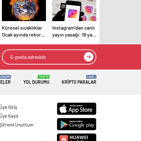
Küresel sıcaklıklar
Instagram’dan canlı
Ocak ayında rekor
yayın yasağı: 16 yaş
kırdı
altı kullanıcılar için
yeni kurallar
açıklandı
KONOMİ
TRAFİK
CANLI
TELER
YOL DURUMU
KRIPTO PARALAR
Üye Giriş
Üye Kayıt
Şifremi Unuttum