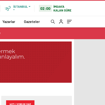
İMSAK'A
İSTANBUL
02:00
KALAN SÜRE
°
Yazarlar
Gazeteler
r
HIZLI YORUM YAP