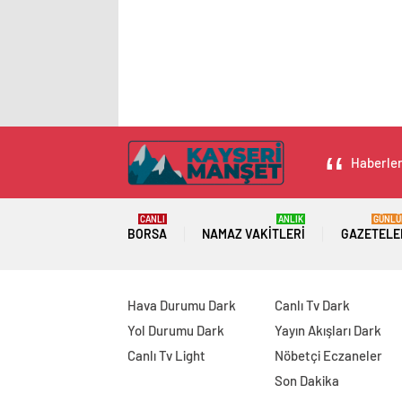
Haberleri
CANLI
ANLIK
GÜNLÜ
BORSA
NAMAZ VAKITLERI
GAZETELE
Hava Durumu Dark
Canlı Tv Dark
Yol Durumu Dark
Yayın Akışları Dark
Canlı Tv Light
Nöbetçi Eczaneler
Son Dakika