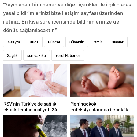
“Yayınlanan tüm haber ve diğer içerikler ile ilgili olarak
yasal bildirimlerinizi bize iletişim sayfası üzerinden
iletiniz. En kısa süre içerisinde bildirimlerinize geri
dönüş sağlanılacaktır.”
3-sayfa
Buca
Güncel
Güvenlik
İzmir
Olaylar
Sağlık
son dakika
Yerel Haberler
RSV’nin Türkiye’de sağlık
Meningokok
ekosistemine maliyeti 24
enfeksiyonlarında bebeklik
milyar lirayı aşıyor
ve ergenlik için hassas
dönem uyarısı!